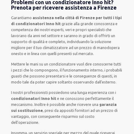
Problemi con un condizionatore Inno hit?
Prenota per ricevere assistenza a Firenze
Garantiamo
assistenza nella città di Firenze per tutti i tipi
di condizionatori Inno hit
grazie alla grande conoscenza e
competenza dei nostri esperti, veri e propri specialisti che
lavorano da anni nel settore e saranno in grado di offrirti un
supporto di qualità e completo, individuando la soluzione
migliore per il tuo climatizzatore ad un prezzo di manodopera
onesto e in linea con quelli presenti sul mercato.
Mettere le mani su un condizionatore vuol dire conoscerne tutti
i pezzi che lo compongono, il funzionamento interno, i probabili
guasti che possono presentarsi e le conseguenze di questi, in
modo tale da poter capire soltanto osservando dall’esterno.
I nostri professionisti possiedono una lunga esperienza con i
condizionatori Inno hit
e ne conoscono perfettamente il
meccanismo. Inoltre è possibile anche ricevere una
garanzia
sui sostituzione
, presi da appositi fornitori ad un prezzo di
vantaggio, con conseguente risparmio sul costo
dell’operazione.
Insomma, un servizio speciale per mezzo del quale riceverai