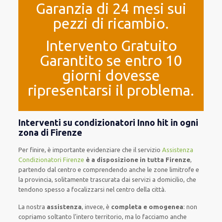
Garanzia di 24 mesi sui
pezzi di ricambio.
Intervento Gratuito
Garantito se entro 10
giorni dovesse
ripresentarsi il problema.
Interventi su condizionatori Inno hit in ogni
zona di Firenze
Per finire, è importante evidenziare che il servizio
Assistenza
Condizionatori Firenze
è a disposizione in tutta Firenze
,
partendo dal centro e comprendendo anche le zone limitrofe e
la provincia, solitamente trascurata dai servizi a domicilio, che
tendono spesso a focalizzarsi nel centro della città.
La nostra
assistenza
, invece, è
completa e omogenea
: non
copriamo soltanto l’intero territorio, ma lo facciamo anche