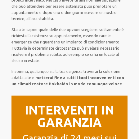
pronto intervento. Nel caso invece di una normale situazione
che può attendere per essere sistemata puoi prenotare un
appuntamento e dopo uno o due giorni ricevere un nostro
tecnico, all’ora stabilita.
Sta a te capire quale delle due opzioni scegliere: solitamente è
richiesta l’assistenza su appuntamento, essendo rare le
emergenze che riguardano un impianto di condizionamento.
Tuttavia in determinate circostanza può rivelarsi necessario
risolvere il problema subito: ad esempio se si ha un locale al
chiuso in estate.
Insomma, qualunque sia la tua esigenza troverai la soluzione
adatta a te e
metterai fine a tutti i tuoi inconvenienti con
un climatizzatore Hokkaido in modo comunque veloce
.
INTERVENTI IN
GARANZIA
Garanzia di 24 mesi sui