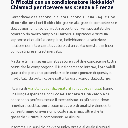
Difficoltà con un condizionatore Hokkaido?
Chiamaci per ricevere assistenza a Firenze
Garantiamo
assistenza in tutta Firenze su qualunque tipo
di condizionatori Hokkaido
grazie alla grande competenza e
dell’aggiornamento dei nostri esperti, dei veri specialisti che
operano da molto tempo nel settore e sapranno offrirti un
supporto di qualità e completo, individuando la soluzione
migliore per il tuo climatizzatore ad un costo onesto e in linea
con quelli presenti sul mercato.
Mettere le mani su un climatizzatore vuol dire conoscerne tutti i
pezzi che lo compongono, il funzionamento interno, i probabili
guasti che possono presentarsi e le conseguenze di questi, in
modo tale da poter capire soltanto osservando dall’esterno.
I tecnici di
Assistenzacondizionatorifirenzeeprovincia.it
hanno
una lunga esperienza con i
condizionatori Hokkaido
e ne
conoscono perfettamente il meccanismo. In più sanno dove
rimediare sostituzioni a buon prezzo e di qualità e dunque ti
consentiranno di avere un piccolo risparmio, oltre che la
garanzia su tutte le componenti sostituite.
Insomma, un servizio davvero unico grazie al quale riceverai