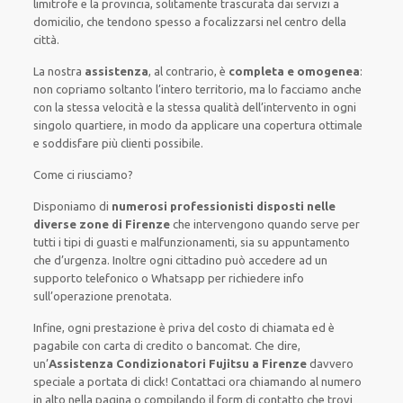
limitrofe e la provincia, solitamente trascurata dai servizi a
domicilio, che tendono spesso a focalizzarsi nel centro della
città.
La nostra
assistenza
, al contrario, è
completa e omogenea
:
non copriamo soltanto l’intero territorio, ma lo facciamo anche
con la stessa velocità e la stessa qualità dell’intervento in ogni
singolo quartiere, in modo da applicare una copertura ottimale
e soddisfare più clienti possibile.
Come ci riusciamo?
Disponiamo di
numerosi professionisti disposti nelle
diverse zone di Firenze
che intervengono quando serve per
tutti i tipi di guasti e malfunzionamenti, sia su appuntamento
che d’urgenza.
Inoltre ogni cittadino può accedere ad un
supporto telefonico o Whatsapp per richiedere info
sull’operazione prenotata.
Infine, ogni prestazione è priva del costo di chiamata ed è
pagabile con carta di credito o bancomat.
Che dire,
un’
Assistenza Condizionatori Fujitsu a Firenze
davvero
speciale a portata di click! Contattaci ora chiamando al numero
in alto nella pagina o compilando il form di contatto che trovi